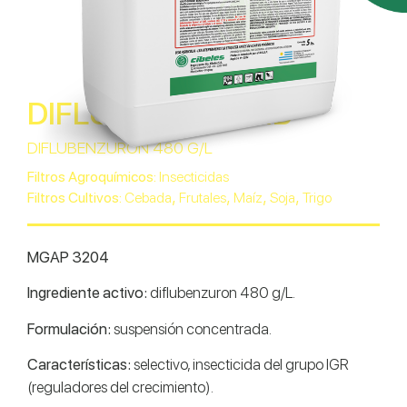
DIFLULIN 48SCCIB
DIFLUBENZURON 480 G/L
Filtros Agroquímicos:
Insecticidas
,
,
,
,
Filtros Cultivos:
Cebada
Frutales
Maíz
Soja
Trigo
MGAP 3204
Ingrediente activo:
diflubenzuron 480 g/L.
Formulación:
suspensión concentrada.
Características:
selectivo, insecticida del grupo IGR
(reguladores del crecimiento).