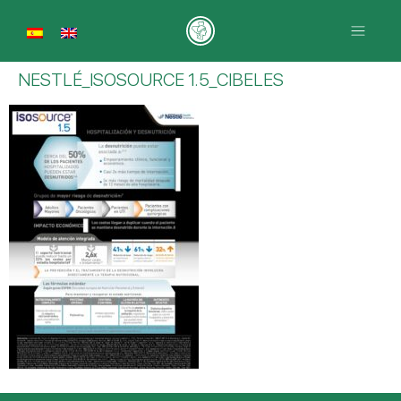
NESTLÉ_ISOSOURCE 1.5_CIBELES