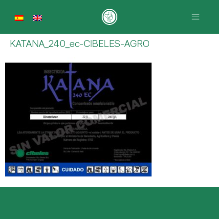
KATANA_240_ec-CIBELES-AGRO