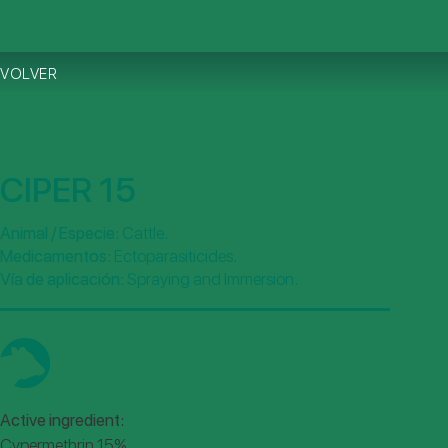
VOLVER
CIPER 15
.
Animal / Especie:
Cattle
.
Medicamentos:
Ectoparasiticides
.
Vía de aplicación:
Spraying and Immersion
Active ingredient:
Cypermethrin 15%