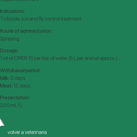
Indications:
Tickicide, lice and fly control treatment.
Route of administration:
Spraying
Dosage:
1 ml of CIPER 15 per liter of water (5 L per animal approx.).
Withdrawal period:
Milk:
0 days
Meat:
15 days
Presentation:
200 ml, 1 L
volver a veterinaria