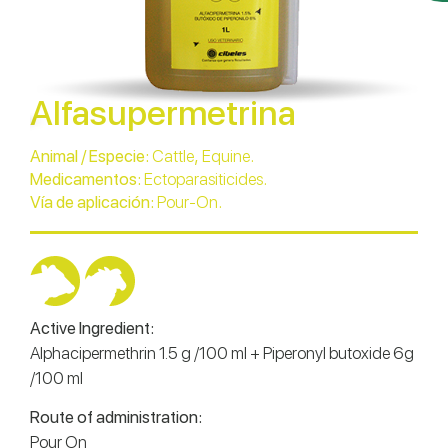
Alfasupermetrina
,
.
Animal / Especie:
Cattle
Equine
.
Medicamentos:
Ectoparasiticides
.
Vía de aplicación:
Pour-On
Active Ingredient:
Alphacipermethrin 1.5 g /100 ml + Piperonyl butoxide 6g
/100 ml
Route of administration:
Pour On