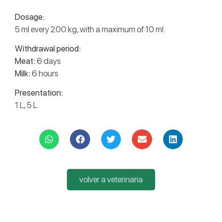
Dosage:
5 ml every 200 kg, with a maximum of 10 ml.
Withdrawal period:
Meat:
6 days
Milk:
6 hours
Presentation:
1 L, 5 L
volver a veterinaria