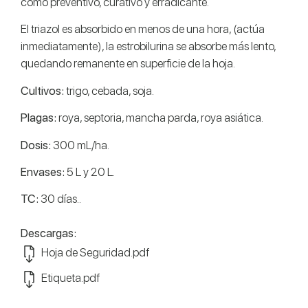
como preventivo, curativo y erradicante.
El triazol es absorbido en menos de una hora, (actúa
inmediatamente), la estrobilurina se absorbe más lento,
quedando remanente en superficie de la hoja.
Cultivos:
trigo, cebada, soja.
Plagas:
roya, septoria, mancha parda, roya asiática.
Dosis:
300 mL/ha.
Envases:
5 L y 20 L.
TC:
30 días..
Descargas:
Hoja de Seguridad.pdf
Etiqueta.pdf