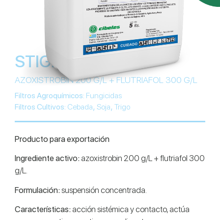
STIGMAR EFFECT
AZOXISTROBIN 200 G/L + FLUTRIAFOL 300 G/L
Filtros Agroquímicos:
Fungicidas
,
,
Filtros Cultivos:
Cebada
Soja
Trigo
Producto para exportación
Ingrediente activo:
azoxistrobin 200 g/L + flutriafol 300
g/L.
Formulación:
suspensión concentrada.
Características:
acción sistémica y contacto, actúa